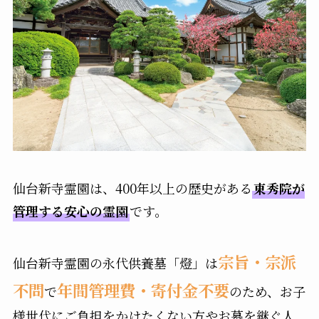
仙台新寺霊園は、400年以上の歴史がある
東秀院が
管理する安心の霊園
です。
宗旨・宗派
仙台新寺霊園の永代供養墓「燈」は
不問
年間管理費・寄付金不要
で
のため、お子
様世代にご負担をかけたくない方やお墓を継ぐ人